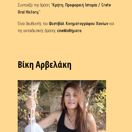
Συντονίζει την δράση
”Κρήτη, Προφορική Ιστορία / Crete
Oral History”
.
Είναι διευθυντής του
Φεστιβάλ Κινηματογράφου Χανίων
και
της εκπαιδευτικής δράσης
cineΜαθήματα
.
Βίκη Αρβελάκη