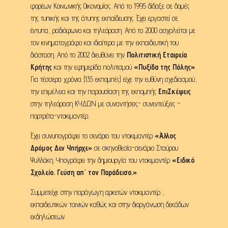
φορέων Κοινωνικής Οικονομίας. Από το 1995 δίδαξε σε δομές
της τυπικής και της άτυπης εκπαίδευσης. Έχει εργαστεί σε
έντυπα, ραδιόφωνο και τηλεόραση. Από το 2000 ασχολείται με
τον κινηματογράφο και ιδιαίτερα με την εκπαιδευτική του
διάσταση. Από το 2002 διευθύνει την
Πολιτιστική Εταιρεία
Κρήτης
και την εφημερίδα πολιτισμού
«Πυξίδα της Πόλης»
.
Για τέσσερα χρόνια (135 εκπομπές) είχε την ευθύνη σχεδιασμού,
την επιμέλεια και την παρουσίαση της εκπομπής
ΕπιΣκέψεις
στην τηλεόραση ΚΥΔΩΝ με συναντήσεις- συνεντεύξεις –
πορτρέτα-ντοκιμαντέρ.
Έχει συνυπογράφει το σενάριο του ντοκιμαντέρ
«Άλλος
Δρόμος Δεν Υπήρχε»
σε σκηνοθεσία-σενάριο Σταύρου
Ψυλλάκη. Υπογράφει την δημιουργία του ντοκιμαντέρ
«Ειδικό
Σχολείο. Γεύση απ΄ τον Παράδεισο.»
.
Συμμετείχε στην παράγωγη αρκετών ντοκιμαντέρ ,
εκπαιδευτικών ταινιών καθώς και στην διοργάνωση δεκάδων
εκδηλώσεων.