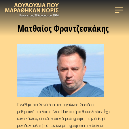
Ματθαίος Φραντζεσκάκης
Γεννήθηκε στα Χανιά όπου και μεγάλωσε. Σπούδασε
μαθηματικά στο Αριστοτέλειο Πανεπιστήμιο Θεσσαλονίκης. Έχει
κάνει κύκλους σπουδών στην δημοσιογραφία, στην διοίκηση
μονάδων πολιτισμού, τον κινηματογράφο και την διοίκηση