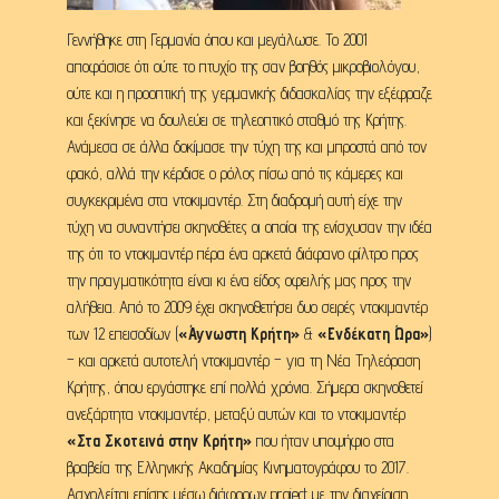
Γεννήθηκε στη Γερμανία όπου και μεγάλωσε. To 2001
αποφάσισε ότι ούτε το πτυχίο της σαν βοηθός μικροβιολόγου,
ούτε και η προοπτική της γερμανικής διδασκαλίας την εξέφραζε
και ξεκίνησε να δουλεύει σε τηλεοπτικό σταθμό της Κρήτης.
Ανάμεσα σε άλλα δοκίμασε την τύχη της και μπροστά από τον
φακό, αλλά την κέρδισε ο ρόλος πίσω από τις κάμερες και
συγκεκριμένα στα ντοκιμαντέρ. Στη διαδρομή αυτή είχε την
τύχη να συναντήσει σκηνοθέτες οι οποίοι της ενίσχυσαν την ιδέα
της ότι το ντοκιμαντέρ πέρα ένα αρκετά διάφανο φίλτρο προς
την πραγματικότητα είναι κι ένα είδος οφειλής μας προς την
αλήθεια. Από το 2009 έχει σκηνοθετήσει δυο σειρές ντοκιμαντέρ
των 12 επεισοδίων (
«Άγνωστη Κρήτη»
&
«Ενδέκατη Ώρα»
)
– και αρκετά αυτοτελή ντοκιμαντέρ – για τη Νέα Τηλεόραση
Κρήτης, όπου εργάστηκε επί πολλά χρόνια. Σήμερα σκηνοθετεί
ανεξάρτητα ντοκιμαντέρ, μεταξύ αυτών και το ντοκιμαντέρ
«Στα Σκοτεινά στην Κρήτη»
που ήταν υποψήφιο στα
βραβεία της Ελληνικής Ακαδημίας Κινηματογράφου το 2017.
Ασχολείται επίσης μέσω διάφορων project με την διαχείριση